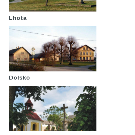
Lhota
Dolsko