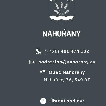
(+420)
491 474 102
podatelna@nahorany.eu
Obec Nahořany
Nahořany 76, 549 07
Úřední hodiny: