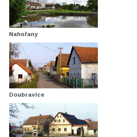
Nahořany
Doubravice