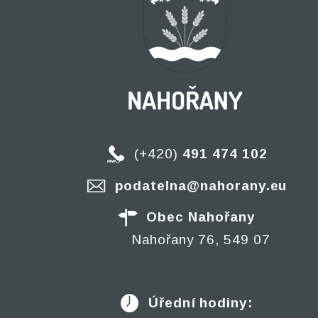
(+420)
491 474 102
podatelna@nahorany.eu
Obec Nahořany
Nahořany 76, 549 07
Úřední hodiny: