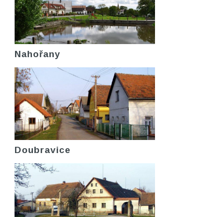
Nahořany
Doubravice