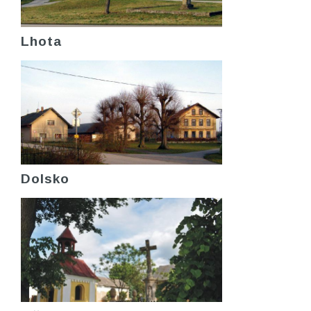
Lhota
Dolsko