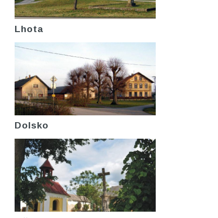
Lhota
Dolsko