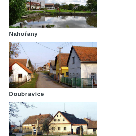
Nahořany
Doubravice