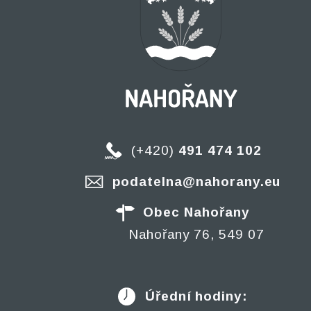
(+420)
491 474 102
podatelna@nahorany.eu
Obec Nahořany
Nahořany 76, 549 07
Úřední hodiny: