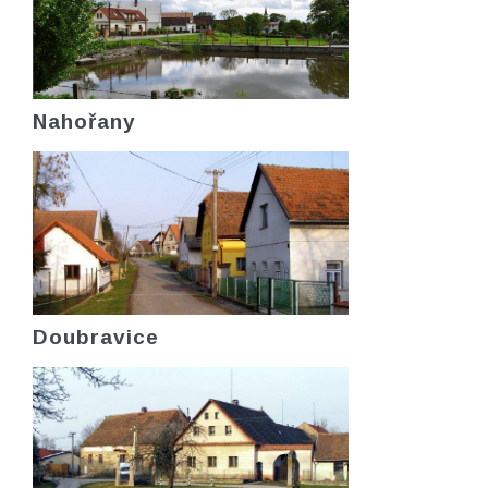
Nahořany
Doubravice