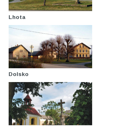
Lhota
Dolsko