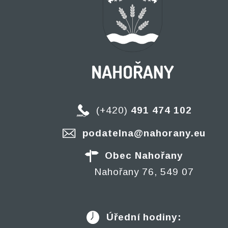
(+420)
491 474 102
podatelna@nahorany.eu
Obec Nahořany
Nahořany 76, 549 07
Úřední hodiny: