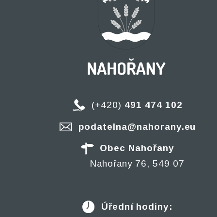
(+420)
491 474 102
podatelna@nahorany.eu
Obec Nahořany
Nahořany 76, 549 07
Úřední hodiny: