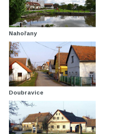
Nahořany
Doubravice