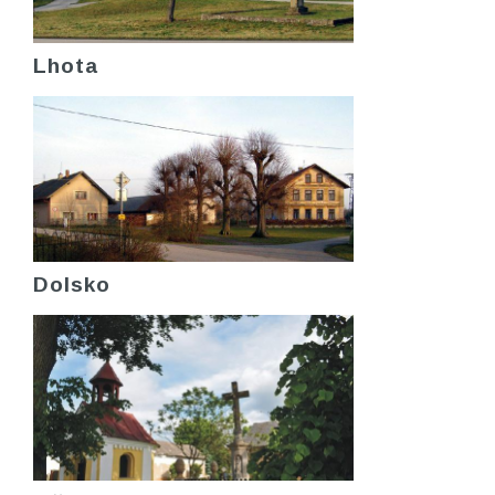
Lhota
Dolsko