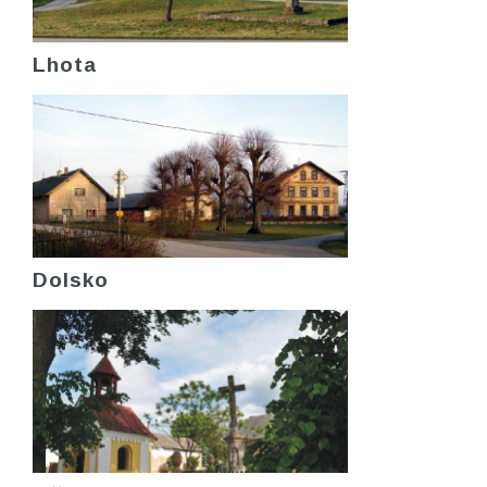
Lhota
Dolsko