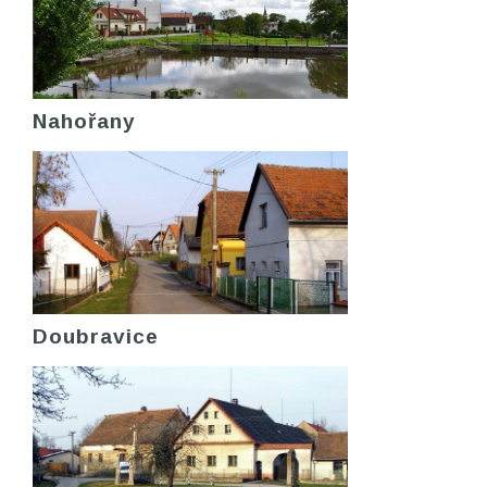
Nahořany
Doubravice