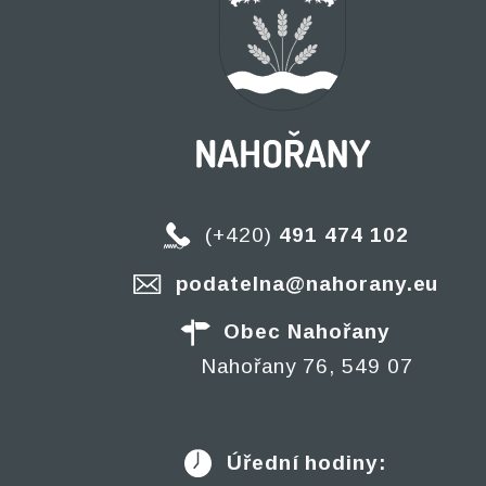
(+420)
491 474 102
podatelna@nahorany.eu
Obec Nahořany
Nahořany 76, 549 07
Úřední hodiny: