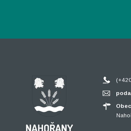
(+42
poda
Obec
Naho