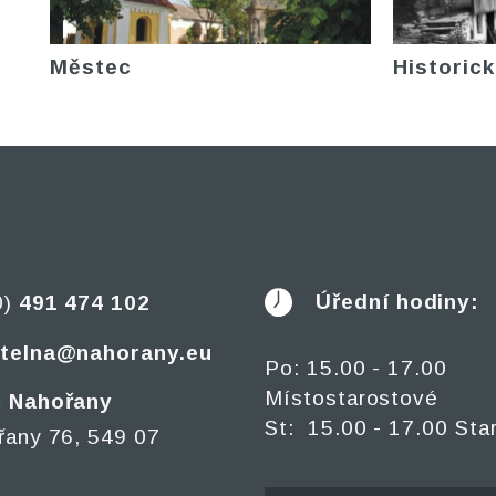
Městec
Historick
Úřední hodiny:
0)
491 474 102
telna@nahorany.eu
Po: 15.00 - 17.00
Místostarostové
 Nahořany
St: 15.00 - 17.00 Sta
řany 76, 549 07