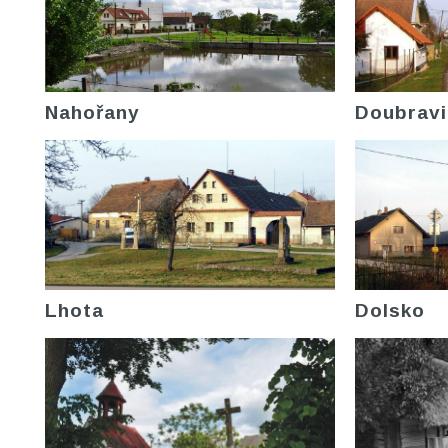
Nahořany
Doubravi
Lhota
Dolsko