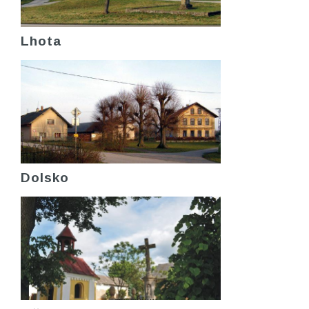
Lhota
Dolsko