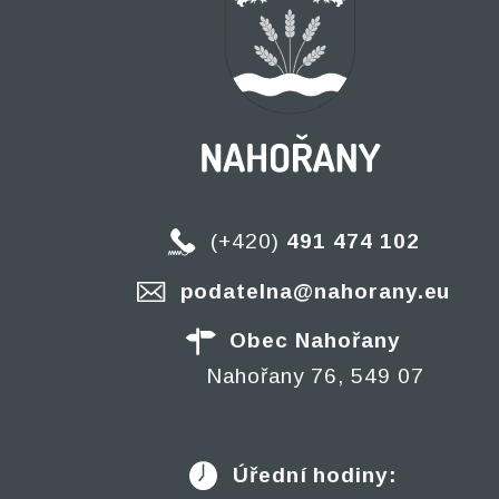
(+420)
491 474 102
podatelna@nahorany.eu
Obec Nahořany
Nahořany 76, 549 07
Úřední hodiny: