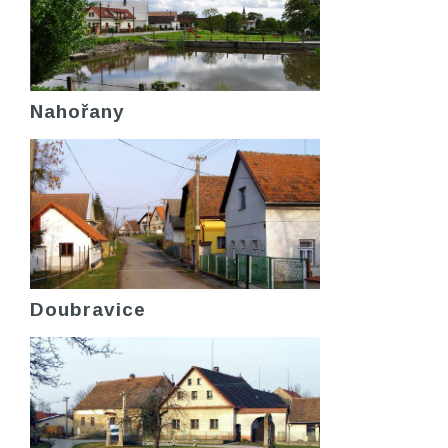
Nahořany
Doubravice