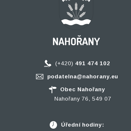
(+420)
491 474 102
podatelna@nahorany.eu
Obec Nahořany
Nahořany 76, 549 07
Úřední hodiny: