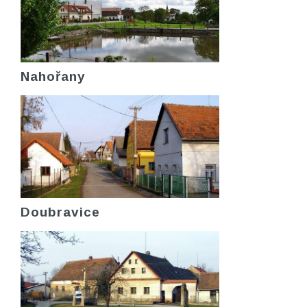
Nahořany
Doubravice