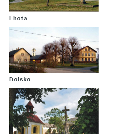
Lhota
Dolsko