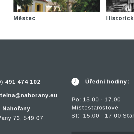
Městec
Historick
Úřední hodiny:
0)
491 474 102
telna@nahorany.eu
Po: 15.00 - 17.00
Místostarostové
 Nahořany
St: 15.00 - 17.00 Sta
řany 76, 549 07