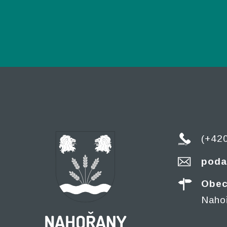
(+42
poda
Obec
Naho