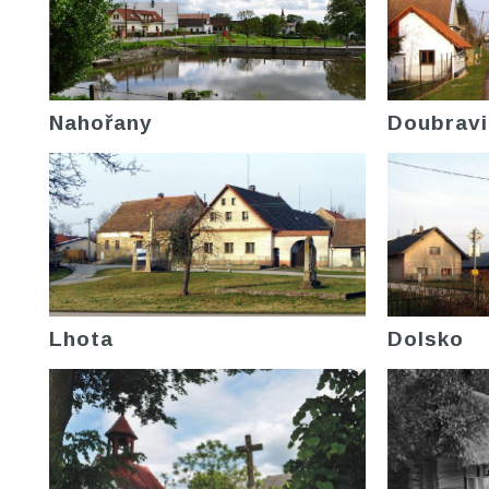
Nahořany
Doubravi
Lhota
Dolsko