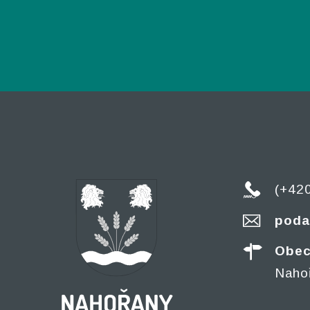
(+42
poda
Obec
Naho