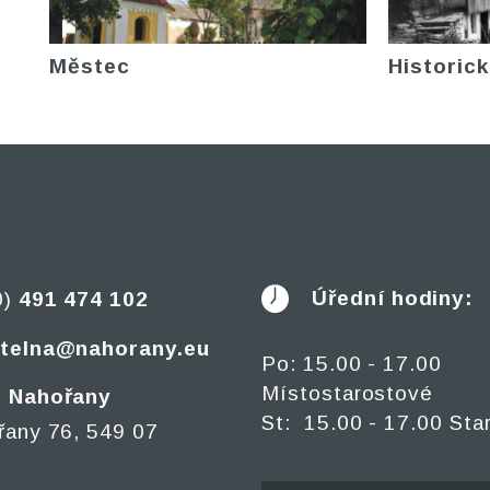
Městec
Historick
Úřední hodiny:
0)
491 474 102
telna@nahorany.eu
Po: 15.00 - 17.00
Místostarostové
 Nahořany
St: 15.00 - 17.00 Sta
řany 76, 549 07