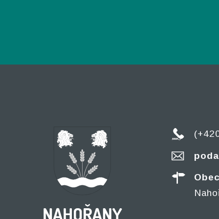
(+42
poda
Obec
Naho