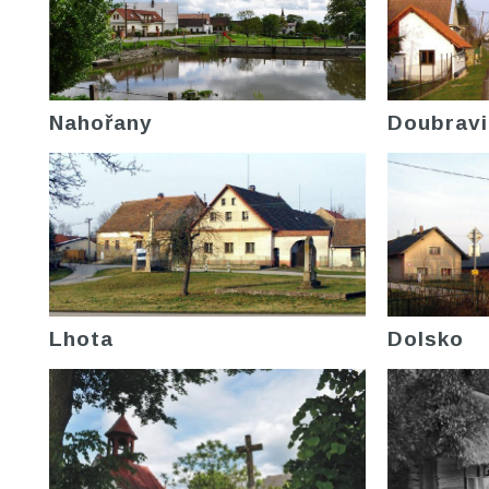
Nahořany
Doubravi
Lhota
Dolsko