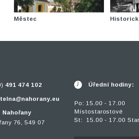
Městec
Historick
Úřední hodiny:
0)
491 474 102
telna@nahorany.eu
Po: 15.00 - 17.00
Místostarostové
 Nahořany
St: 15.00 - 17.00 Sta
řany 76, 549 07