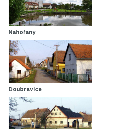
Nahořany
Doubravice