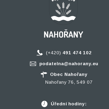
(+420)
491 474 102
podatelna@nahorany.eu
Obec Nahořany
Nahořany 76, 549 07
Úřední hodiny: