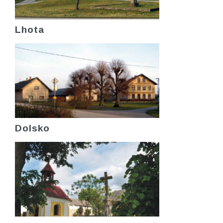
Lhota
Dolsko