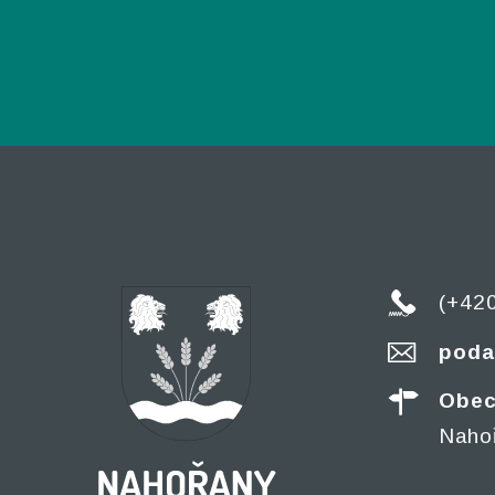
(+42
poda
Obec
Naho