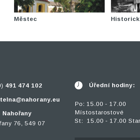
Městec
Historick
Úřední hodiny:
0)
491 474 102
telna@nahorany.eu
Po: 15.00 - 17.00
Místostarostové
 Nahořany
St: 15.00 - 17.00 Sta
řany 76, 549 07