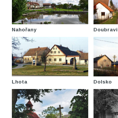
Nahořany
Doubravi
Lhota
Dolsko