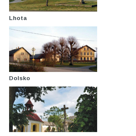
Lhota
Dolsko