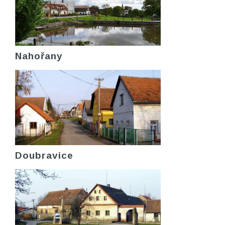
Nahořany
Doubravice