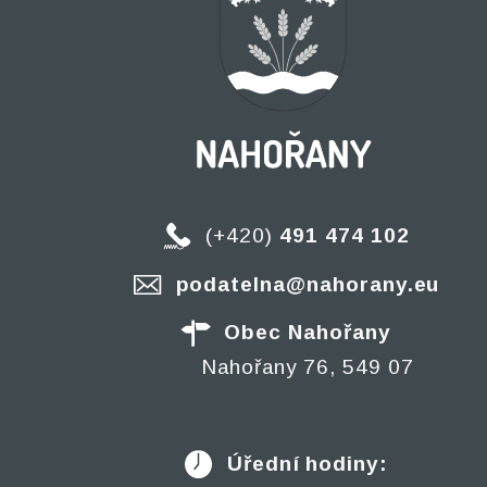
(+420)
491 474 102
podatelna@nahorany.eu
Obec Nahořany
Nahořany 76, 549 07
Úřední hodiny: