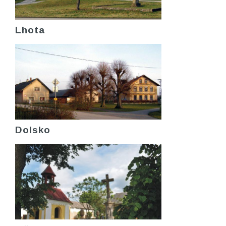
Lhota
Dolsko