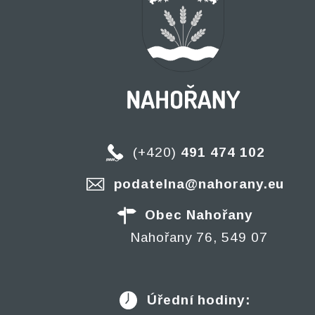
(+420)
491 474 102
podatelna@nahorany.eu
Obec Nahořany
Nahořany 76, 549 07
Úřední hodiny: