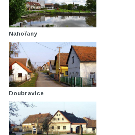
Nahořany
Doubravice