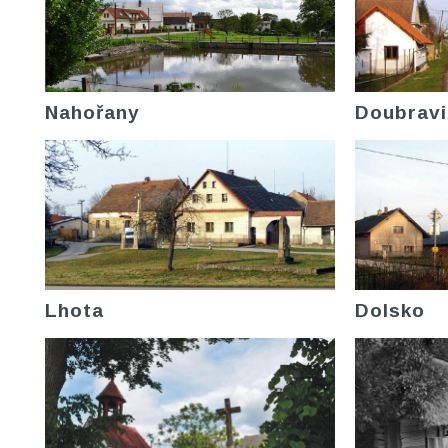
Nahořany
Doubravi
Lhota
Dolsko