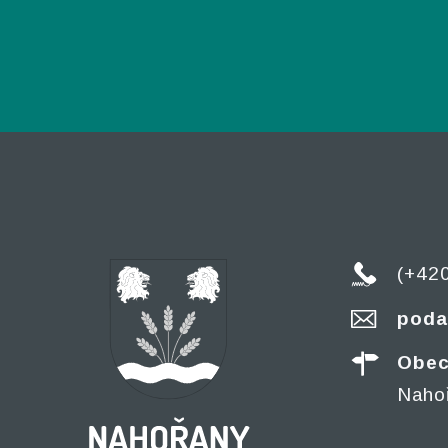
(+42
poda
Obec
Naho