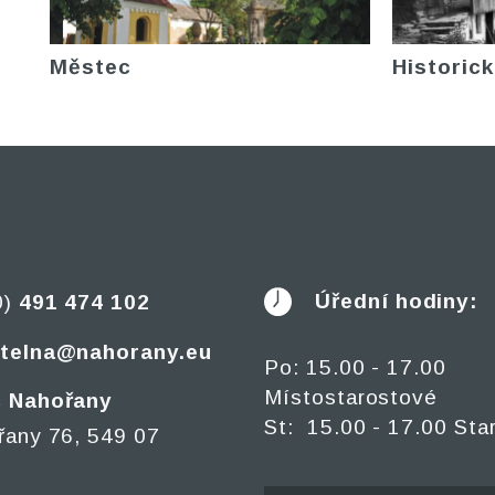
Městec
Historick
Úřední hodiny:
0)
491 474 102
telna@nahorany.eu
Po: 15.00 - 17.00
Místostarostové
 Nahořany
St: 15.00 - 17.00 Sta
řany 76, 549 07