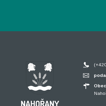
(+42
poda
Obec
Naho