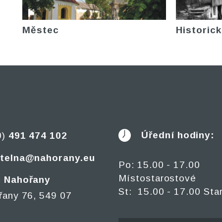
Městec
Historick
Úřední hodiny:
0)
491 474 102
telna@nahorany.eu
Po: 15.00 - 17.00
Místostarostové
 Nahořany
St: 15.00 - 17.00 Sta
řany 76, 549 07