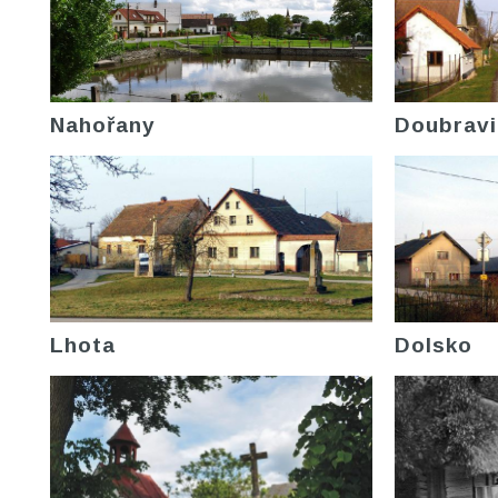
Nahořany
Doubravi
Lhota
Dolsko