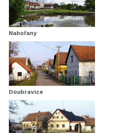
Nahořany
Doubravice