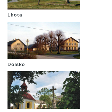
Lhota
Dolsko