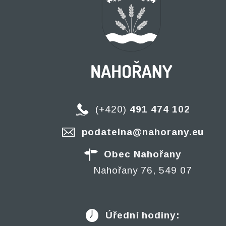
(+420)
491 474 102
podatelna@nahorany.eu
Obec Nahořany
Nahořany 76, 549 07
Úřední hodiny: