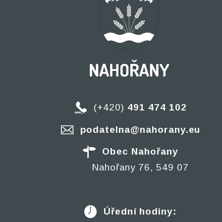
(+420)
491 474 102
podatelna@nahorany.eu
Obec Nahořany
Nahořany 76, 549 07
Úřední hodiny: