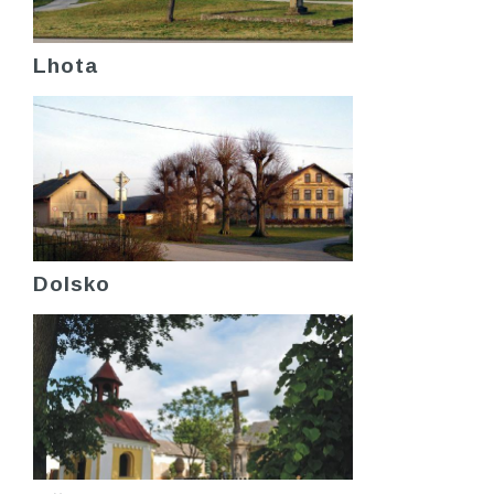
Lhota
Dolsko