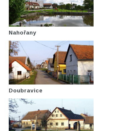
Nahořany
Doubravice