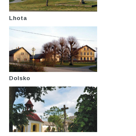
Lhota
Dolsko