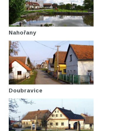
Nahořany
Doubravice