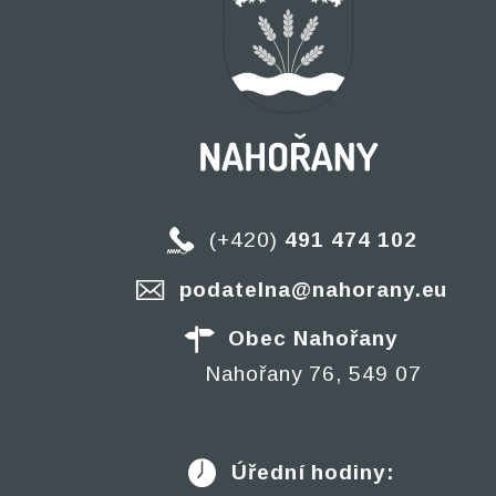
(+420)
491 474 102
podatelna@nahorany.eu
Obec Nahořany
Nahořany 76, 549 07
Úřední hodiny: