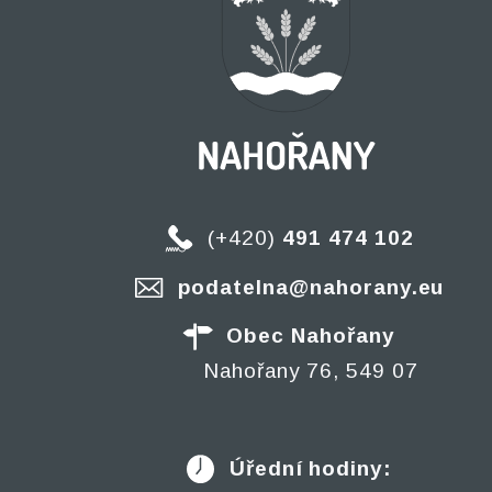
(+420)
491 474 102
podatelna@nahorany.eu
Obec Nahořany
Nahořany 76, 549 07
Úřední hodiny: