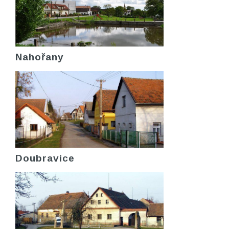
Nahořany
Doubravice