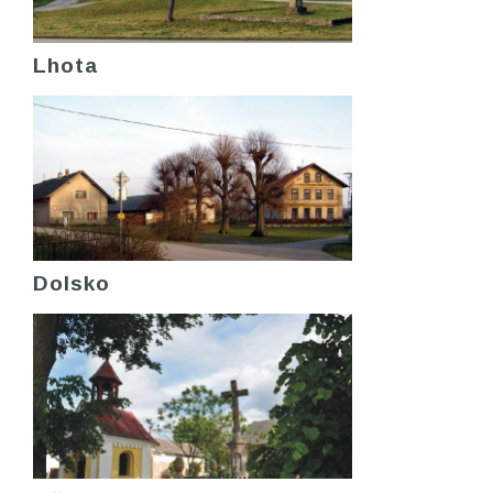
Lhota
Dolsko