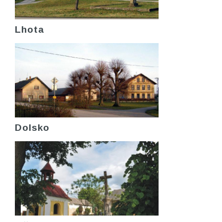
Lhota
Dolsko