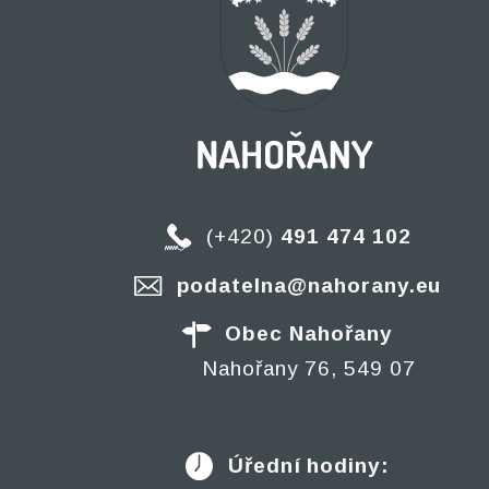
(+420)
491 474 102
podatelna@nahorany.eu
Obec Nahořany
Nahořany 76, 549 07
Úřední hodiny: