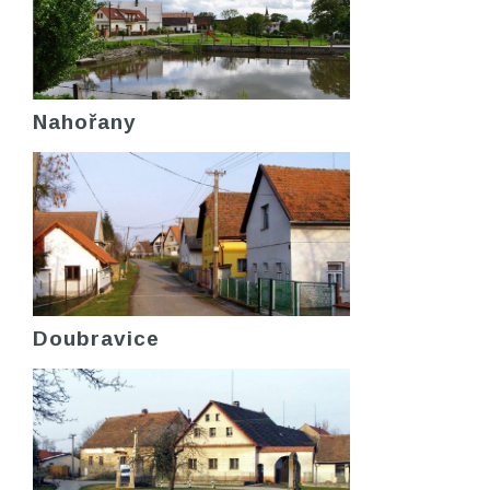
Nahořany
Doubravice