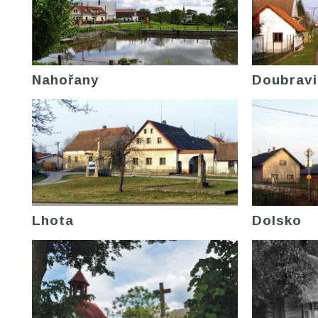
Nahořany
Doubravi
Lhota
Dolsko