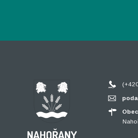
(+42
poda
Obec
Naho