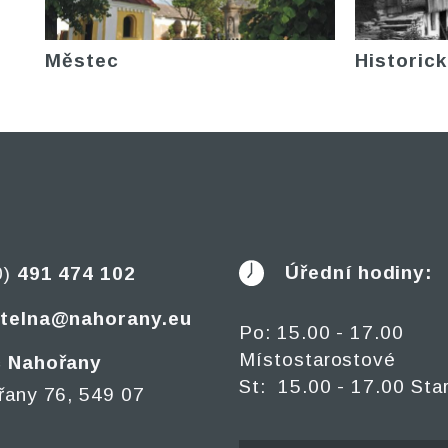
Městec
Historick
Úřední hodiny:
0)
491 474 102
telna@nahorany.eu
Po: 15.00 - 17.00
Místostarostové
 Nahořany
St: 15.00 - 17.00 Sta
řany 76, 549 07