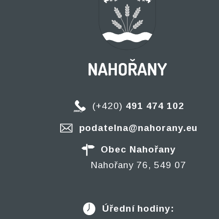
(+420)
491 474 102
podatelna@nahorany.eu
Obec Nahořany
Nahořany 76, 549 07
Úřední hodiny: