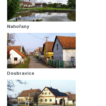
Nahořany
Doubravice