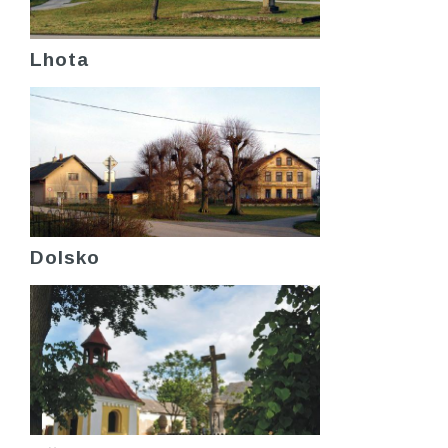
Lhota
Dolsko