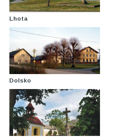
Lhota
Dolsko