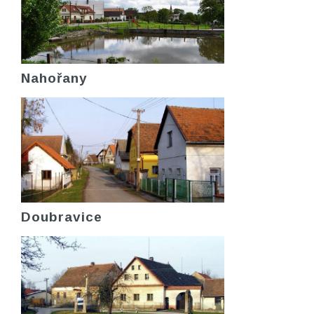
Nahořany
Doubravice