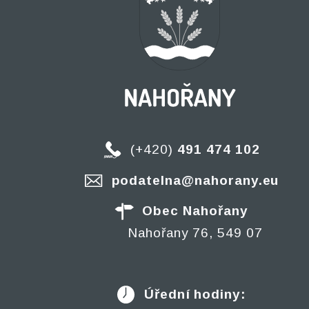
(+420)
491 474 102
podatelna@nahorany.eu
Obec Nahořany
Nahořany 76, 549 07
Úřední hodiny: