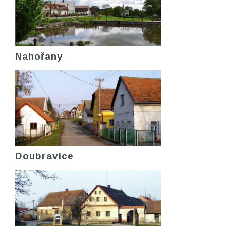
Nahořany
Doubravice