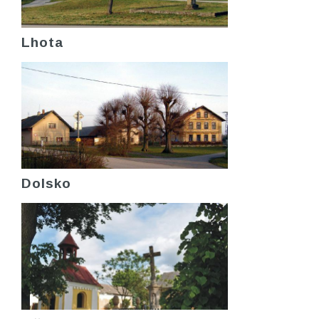
Lhota
Dolsko