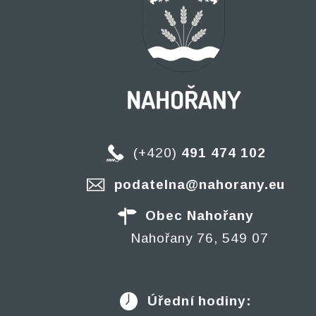
(+420)
491 474 102
podatelna@nahorany.eu
Obec Nahořany
Nahořany 76, 549 07
Úřední hodiny: