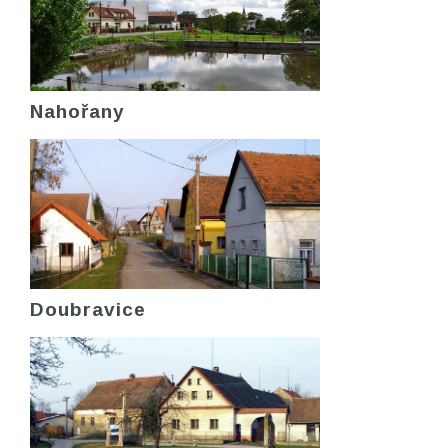
Nahořany
Doubravice