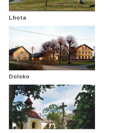
Lhota
Dolsko