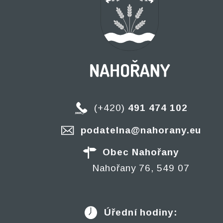
(+420)
491 474 102
podatelna@nahorany.eu
Obec Nahořany
Nahořany 76, 549 07
Úřední hodiny: