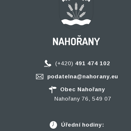
(+420)
491 474 102
podatelna@nahorany.eu
Obec Nahořany
Nahořany 76, 549 07
Úřední hodiny: