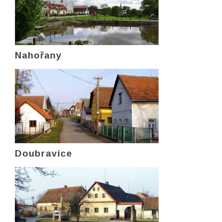
Nahořany
Doubravice