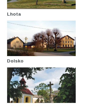
Lhota
Dolsko