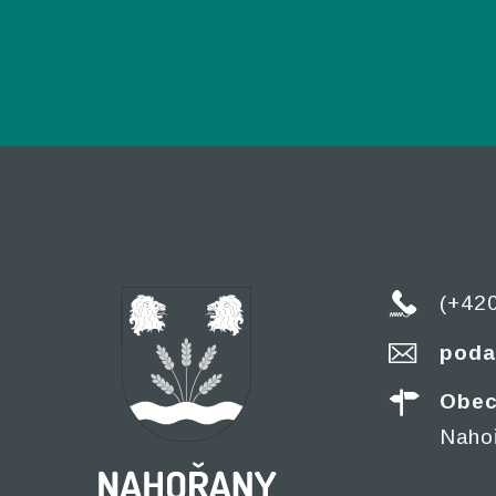
(+42
poda
Obec
Naho