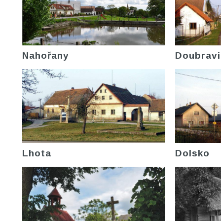
Nahořany
Doubravi
Lhota
Dolsko