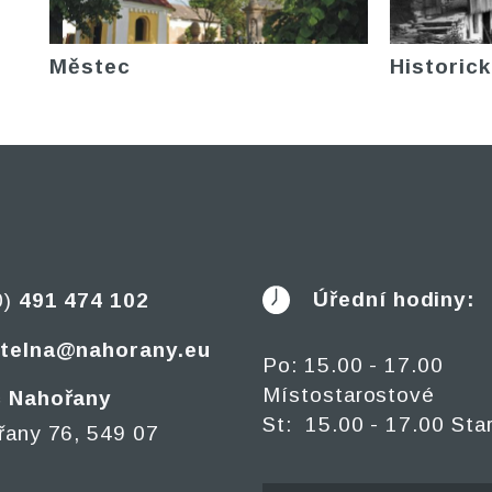
Městec
Historick
Úřední hodiny:
0)
491 474 102
telna@nahorany.eu
Po: 15.00 - 17.00
Místostarostové
 Nahořany
St: 15.00 - 17.00 Sta
řany 76, 549 07