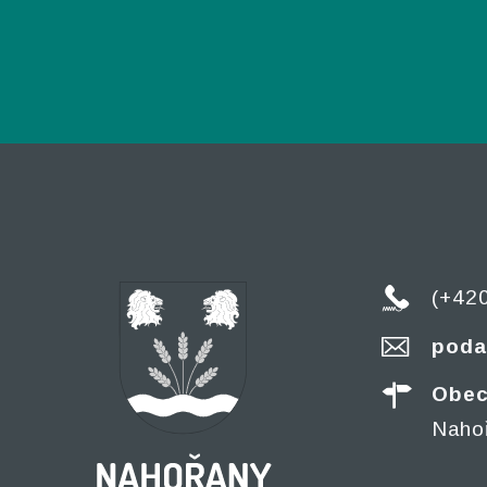
(+42
poda
Obec
Naho