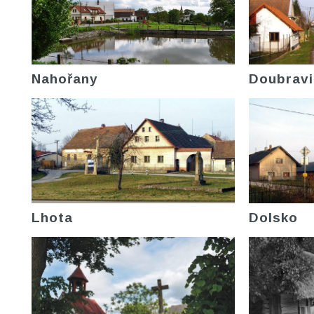
Nahořany
Doubravi
Lhota
Dolsko