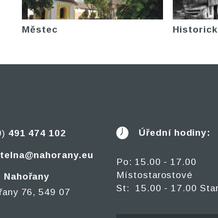
Městec
Historick
Úřední hodiny:
0)
491 474 102
telna@nahorany.eu
Po: 15.00 - 17.00
Místostarostové
 Nahořany
St: 15.00 - 17.00 Sta
řany 76, 549 07