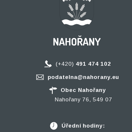
(+420)
491 474 102
podatelna@nahorany.eu
Obec Nahořany
Nahořany 76, 549 07
Úřední hodiny: