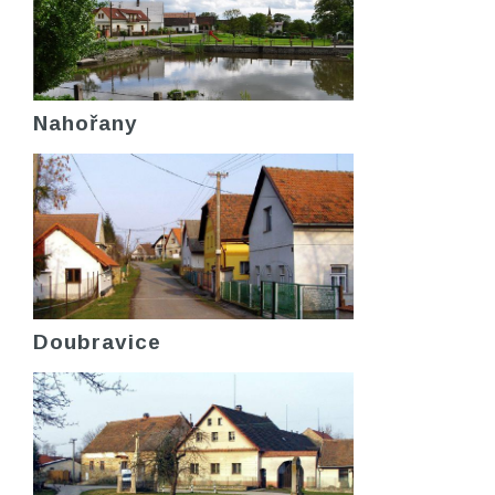
Nahořany
Doubravice