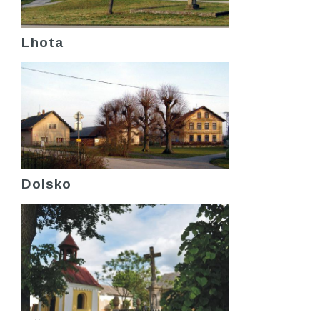
Lhota
Dolsko