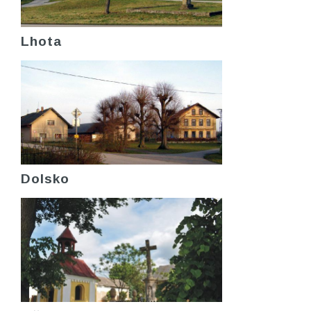
Lhota
Dolsko