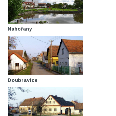
Nahořany
Doubravice