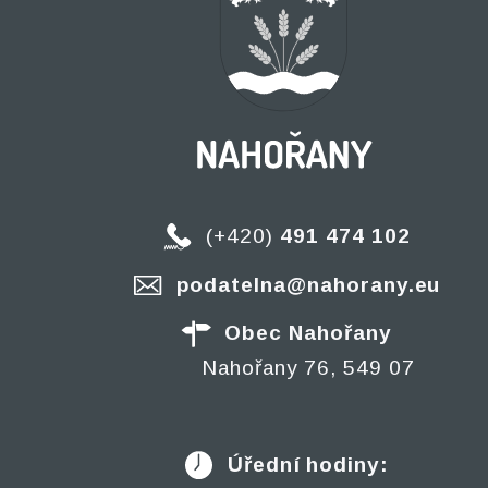
(+420)
491 474 102
podatelna@nahorany.eu
Obec Nahořany
Nahořany 76, 549 07
Úřední hodiny: