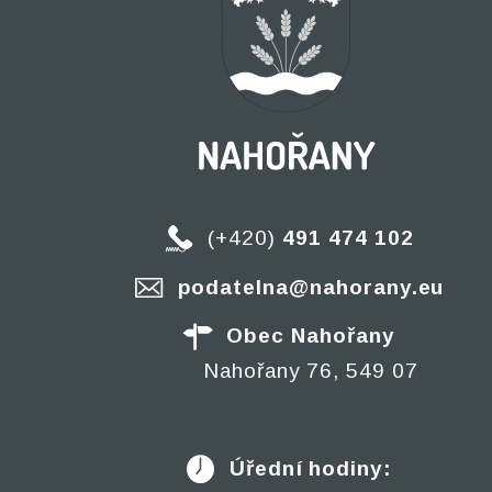
(+420)
491 474 102
podatelna@nahorany.eu
Obec Nahořany
Nahořany 76, 549 07
Úřední hodiny: