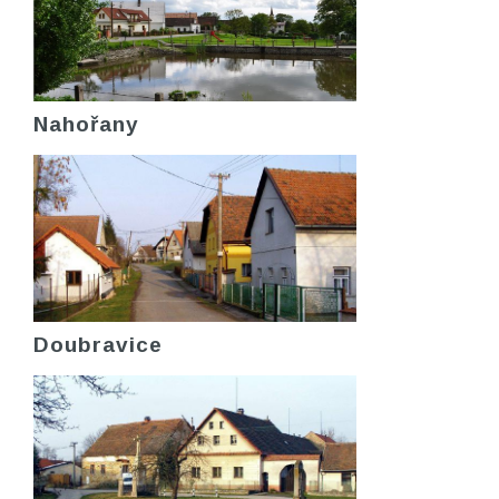
Nahořany
Doubravice