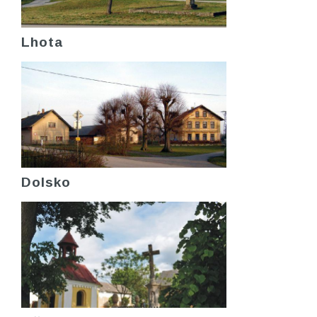
Lhota
Dolsko