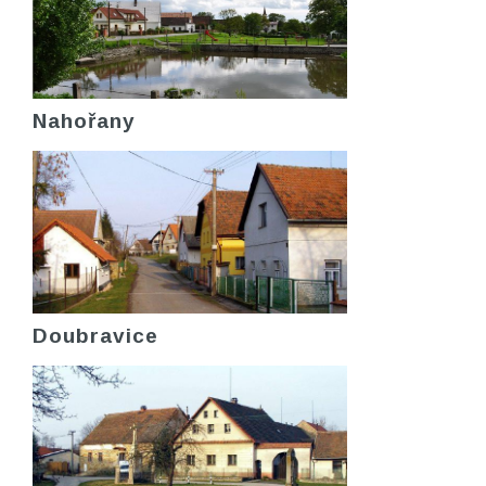
Nahořany
Doubravice