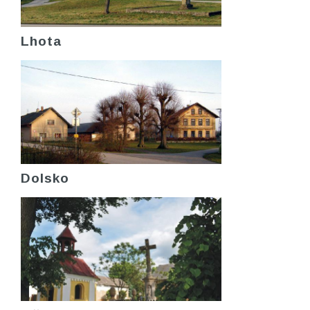
Lhota
Dolsko