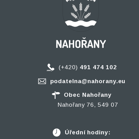
(+420)
491 474 102
podatelna@nahorany.eu
Obec Nahořany
Nahořany 76, 549 07
Úřední hodiny: