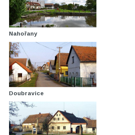
Nahořany
Doubravice