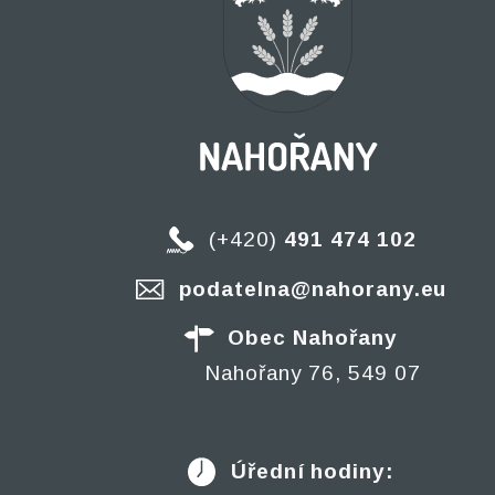
(+420)
491 474 102
podatelna@nahorany.eu
Obec Nahořany
Nahořany 76, 549 07
Úřední hodiny: