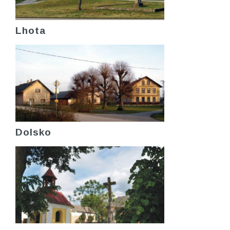
Lhota
Dolsko