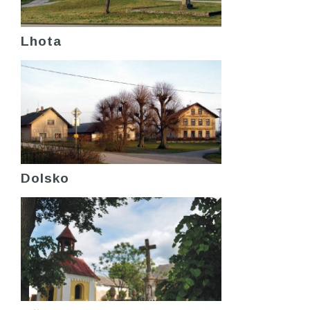
Lhota
Dolsko