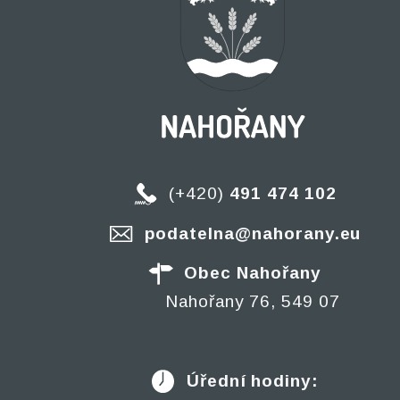
(+420)
491 474 102
podatelna@nahorany.eu
Obec Nahořany
Nahořany 76, 549 07
Úřední hodiny: