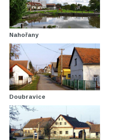
Nahořany
Doubravice