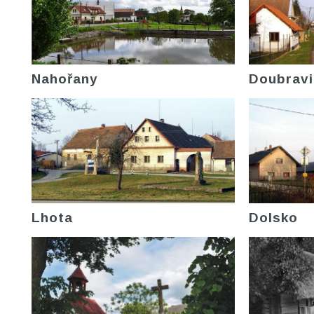
Nahořany
Doubravi
Lhota
Dolsko