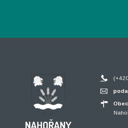
(+42
poda
Obec
Naho