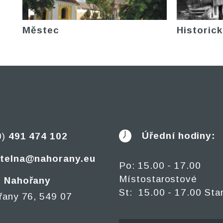
Městec
Historick
Úřední hodiny:
0)
491 474 102
telna@nahorany.eu
Po: 15.00 - 17.00
Místostarostové
 Nahořany
St: 15.00 - 17.00 Sta
řany 76, 549 07