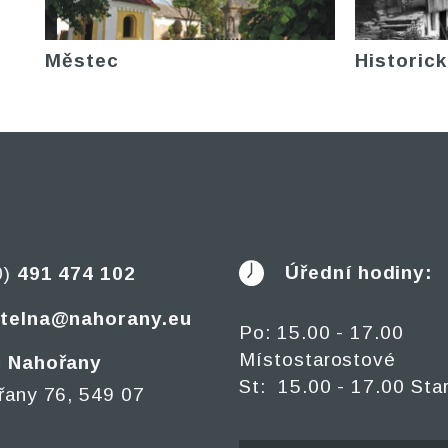
Městec
Historick
Úřední hodiny:
0)
491 474 102
telna@nahorany.eu
Po: 15.00 - 17.00
Místostarostové
 Nahořany
St: 15.00 - 17.00 Sta
řany 76, 549 07