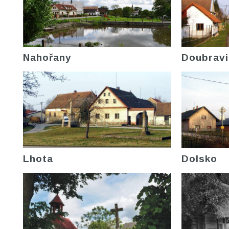
Nahořany
Doubravi
Lhota
Dolsko