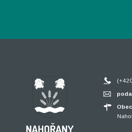
(+42
poda
Obec
Naho