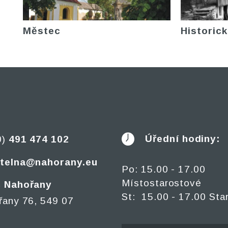
Městec
Historick
Úřední hodiny:
0)
491 474 102
telna@nahorany.eu
Po: 15.00 - 17.00
Místostarostové
 Nahořany
St: 15.00 - 17.00 Sta
řany 76, 549 07