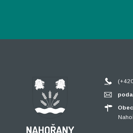
(+42
poda
Obec
Naho