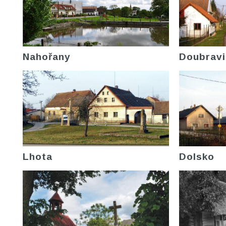
Nahořany
Doubravi
Lhota
Dolsko