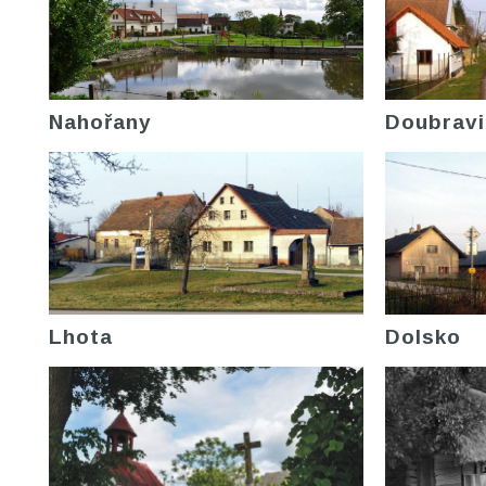
Nahořany
Doubravi
Lhota
Dolsko