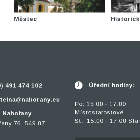
Městec
Historick
Úřední hodiny:
0)
491 474 102
telna@nahorany.eu
Po: 15.00 - 17.00
Místostarostové
 Nahořany
St: 15.00 - 17.00 Sta
řany 76, 549 07