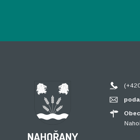
(+42
poda
Obec
Naho