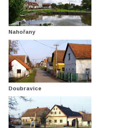
Nahořany
Doubravice