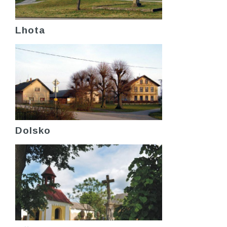
Lhota
Dolsko