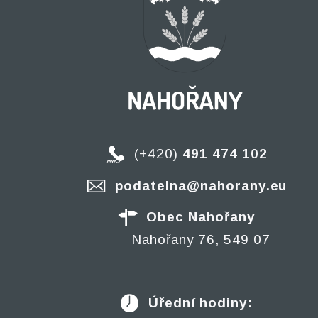
(+420)
491 474 102
podatelna@nahorany.eu
Obec Nahořany
Nahořany 76, 549 07
Úřední hodiny: