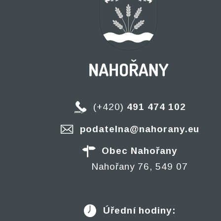
(+420)
491 474 102
podatelna@nahorany.eu
Obec Nahořany
Nahořany 76, 549 07
Úřední hodiny: