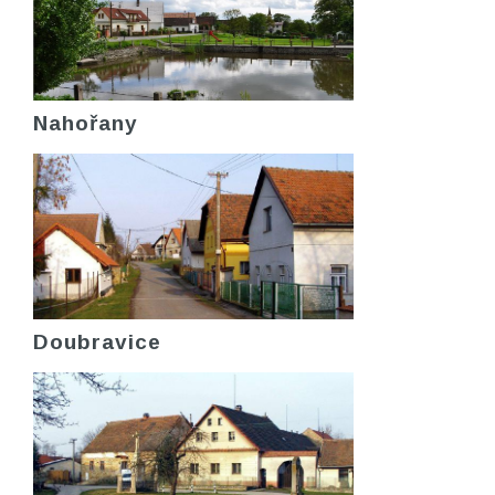
Nahořany
Doubravice