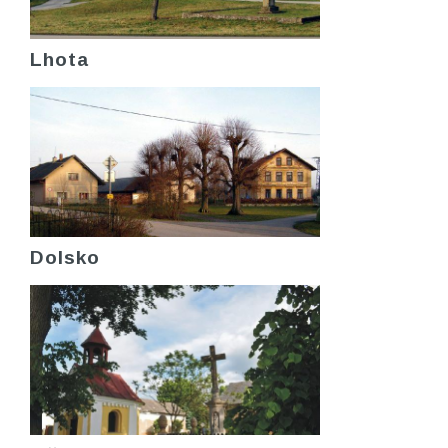
Lhota
Dolsko