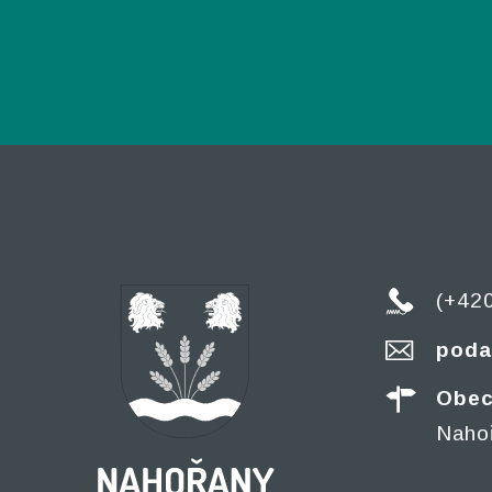
(+42
poda
Obec
Naho