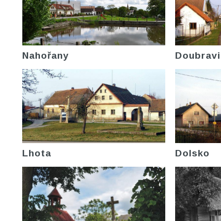
Nahořany
Doubravi
Lhota
Dolsko