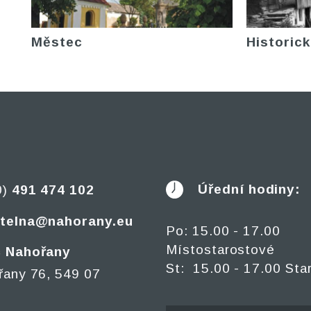
Městec
Historick
Úřední hodiny:
0)
491 474 102
telna@nahorany.eu
Po: 15.00 - 17.00
Místostarostové
 Nahořany
St: 15.00 - 17.00 Sta
řany 76, 549 07