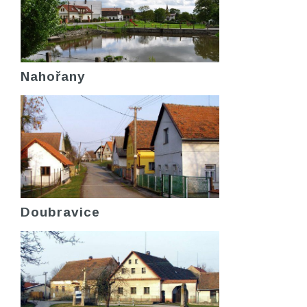
Nahořany
Doubravice