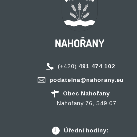
(+420)
491 474 102
podatelna@nahorany.eu
Obec Nahořany
Nahořany 76, 549 07
Úřední hodiny: