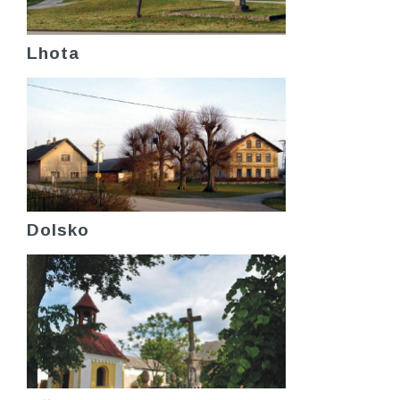
Lhota
Dolsko