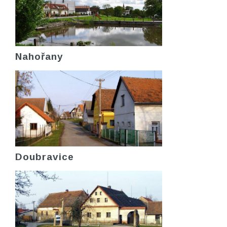
Nahořany
Doubravice