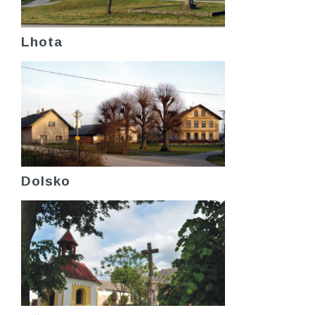
Lhota
Dolsko