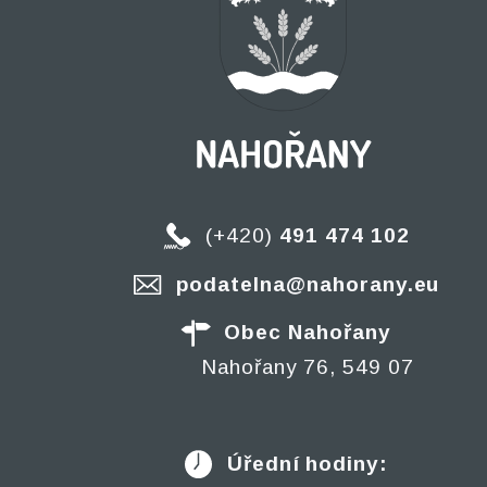
(+420)
491 474 102
podatelna@nahorany.eu
Obec Nahořany
Nahořany 76, 549 07
Úřední hodiny: