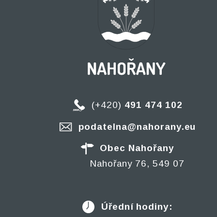
(+420)
491 474 102
podatelna@nahorany.eu
Obec Nahořany
Nahořany 76, 549 07
Úřední hodiny: