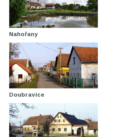
Nahořany
Doubravice