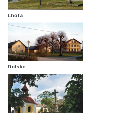
Lhota
Dolsko