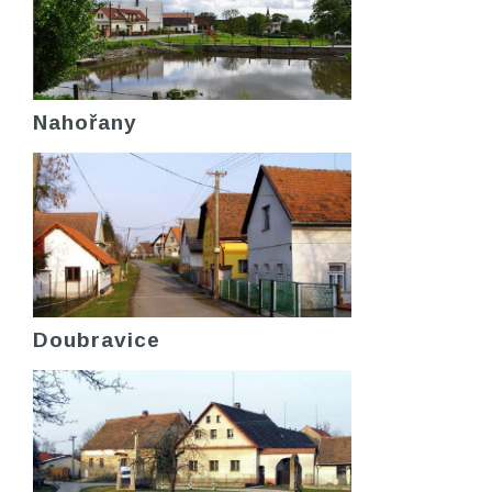
Nahořany
Doubravice