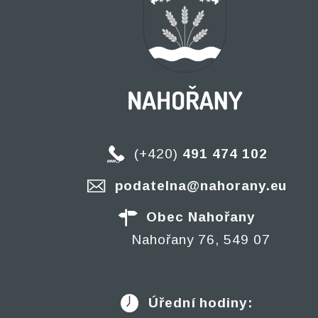
(+420)
491 474 102
podatelna@nahorany.eu
Obec Nahořany
Nahořany 76, 549 07
Úřední hodiny: