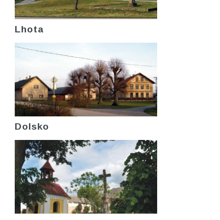
Lhota
Dolsko