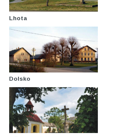
Lhota
Dolsko