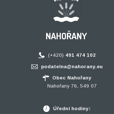
(+420)
491 474 102
podatelna@nahorany.eu
Obec Nahořany
Nahořany 76, 549 07
Úřední hodiny: