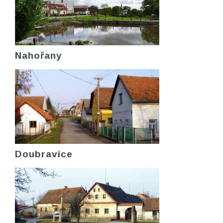
Nahořany
Doubravice