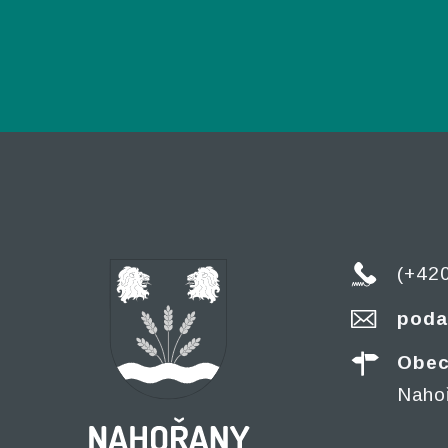
(+42
poda
Obec
Naho