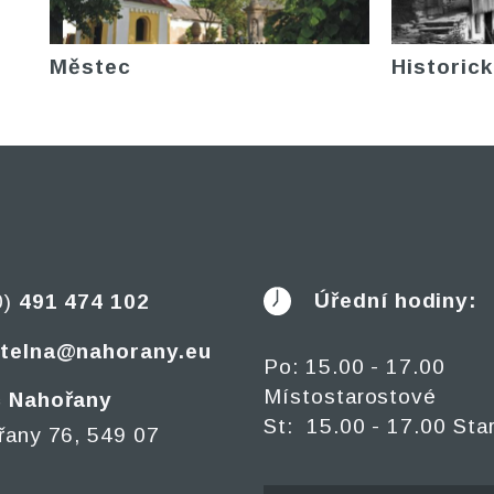
Městec
Historick
Úřední hodiny:
0)
491 474 102
telna@nahorany.eu
Po: 15.00 - 17.00
Místostarostové
 Nahořany
St: 15.00 - 17.00 Sta
řany 76, 549 07