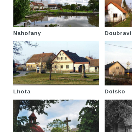
Nahořany
Doubravi
Lhota
Dolsko